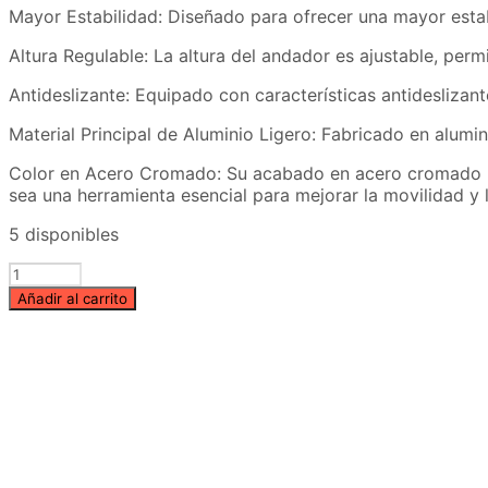
Mayor Estabilidad: Diseñado para ofrecer una mayor estabi
Altura Regulable: La altura del andador es ajustable, pe
Antideslizante: Equipado con características antideslizan
Material Principal de Aluminio Ligero: Fabricado en aluminio
Color en Acero Cromado: Su acabado en acero cromado no 
sea una herramienta esencial para mejorar la movilidad y l
5 disponibles
Andador
Cuello
Añadir al carrito
tipo
Cisne
con
Marcapasos
COMFORT
CARE
cantidad