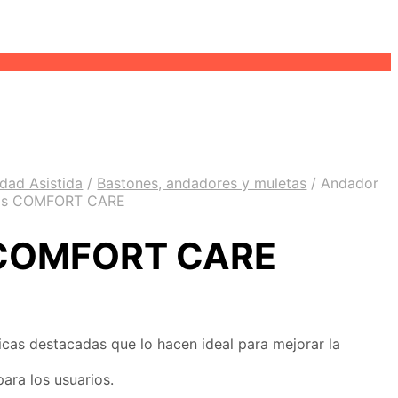
idad Asistida
/
Bastones, andadores y muletas
/
Andador
asos COMFORT CARE
s COMFORT CARE
icas destacadas que lo hacen ideal para mejorar la
ra los usuarios.