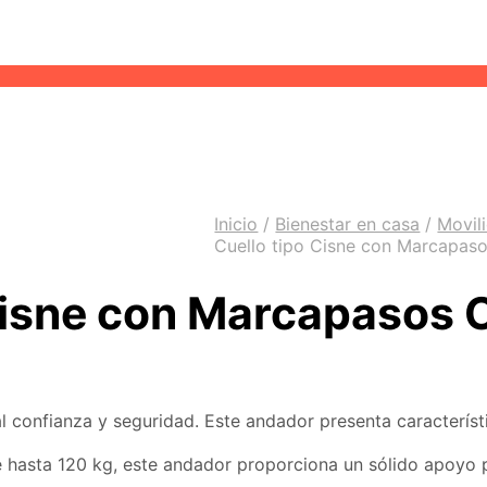
Inicio
/
Bienestar en casa
/
Movil
Cuello tipo Cisne con Marcap
 Cisne con Marcapaso
 confianza y seguridad. Este andador presenta característ
asta 120 kg, este andador proporciona un sólido apoyo pa