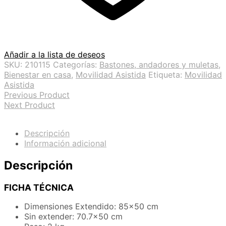
Añadir a la lista de deseos
SKU:
210115
Categorías:
Bastones, andadores y muletas
,
Bienestar en casa
,
Movilidad Asistida
Etiqueta:
Movilidad
Asistida
Previous Product
Next Product
Descripción
Información adicional
Descripción
FICHA TÉCNICA
Dimensiones Extendido: 85×50 cm
Sin extender: 70.7×50 cm