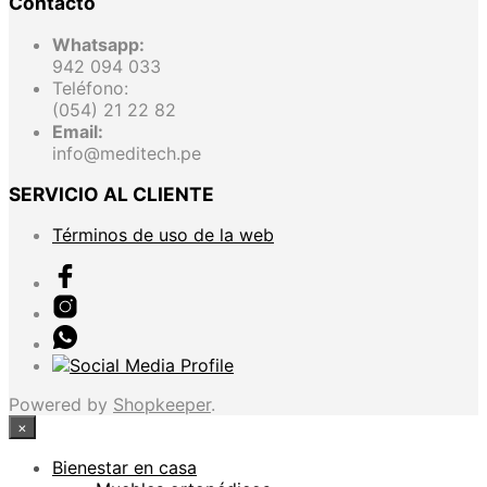
Contacto
Whatsapp:
942 094 033
Teléfono:
(054) 21 22 82
Email:
info@meditech.pe
SERVICIO AL CLIENTE
Términos de uso de la web
Powered by
Shopkeeper
.
×
Bienestar en casa