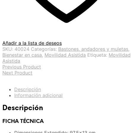
Añadir a la lista de deseos
SKU:
40024
Categorías:
Bastones, andadores y muletas
,
Bienestar en casa
,
Movilidad Asistida
Etiqueta:
Movilidad
Asistida
Previous Product
Next Product
Descripción
Información adicional
Descripción
FICHA TÉCNICA
Dimensiones Extendido: 97.5×13 cm