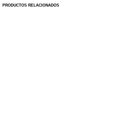
PRODUCTOS RELACIONADOS
S/
2,485.00
S/
69.00
Añadir al carrito
Añadir al carrito
S/
55.00
S/
160.00
Añadir al carrito
Añadir al carrito