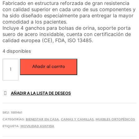
Fabricado en estructura reforzada de gran resistencia
con calidad superior en cada uno de sus componentes y
ha sido diseñado especialmente para entregar la mayor
comodidad a los pacientes.
Incluye 4 ganchos para bolsas de orina, soporte porta
suero de acero inoxidable, cuenta con certificación de
calidad europea (CE), FDA, ISO 13485.
4 disponibles
Cama
Añadir al carrito
Clinica
Eléctrica
Importada
con
Aletas
AÑADIR A LA LISTA DE DESEOS
Importada
4F
cantidad
SKU:
1001461
CATEGORÍAS:
BIENESTAR EN CASA
,
CAMAS Y CAMILLAS
,
MUEBLES ORTOPÉDICOS
ETIQUETA:
MOVILIDAD ASISTIDA