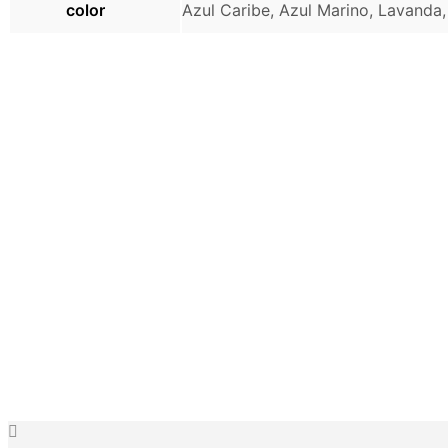
color
Azul Caribe, Azul Marino, Lavand
S/
160.00
S/
799.00
Añadir al ca
Añadir al carrito