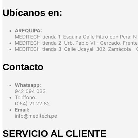
Ubícanos en:
AREQUIPA:
MEDITECH tienda 1: Esquina Calle Filtro con Peral N
MEDITECH tienda 2: Urb. Pablo VI - Cercado. Frente
MEDITECH tienda 3: Calle Ucayali 302, Zamácola - C
Contacto
Whatsapp:
942 094 033
Teléfono:
(054) 21 22 82
Email:
info@meditech.pe
SERVICIO AL CLIENTE