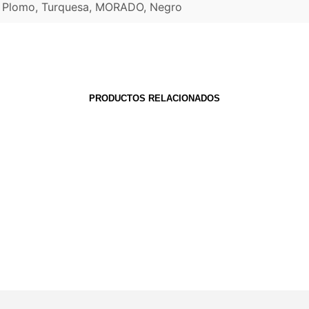
a, Plomo, Turquesa, MORADO, Negro
PRODUCTOS RELACIONADOS
S/
575.00
rrito
Añadir al carrito