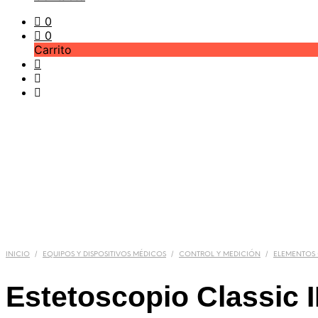
0
0
Carrito
/
/
/
INICIO
EQUIPOS Y DISPOSITIVOS MÉDICOS
CONTROL Y MEDICIÓN
ELEMENTOS
Estetoscopio Classic II