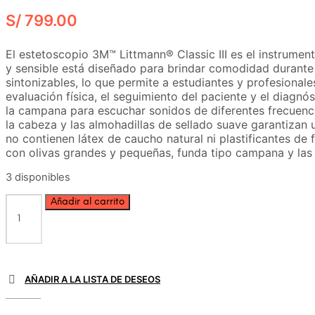
S/
799.00
El estetoscopio 3M™ Littmann® Classic III es el instrumen
y sensible está diseñado para brindar comodidad durante 
sintonizables, lo que permite a estudiantes y profesionale
evaluación física, el seguimiento del paciente y el diagnó
la campana para escuchar sonidos de diferentes frecuenci
la cabeza y las almohadillas de sellado suave garantizan 
no contienen látex de caucho natural ni plastificantes de 
con olivas grandes y pequeñas, funda tipo campana y las i
3 disponibles
Estetoscopio
Añadir al carrito
Classic
III
Azul
Caribe
Arcoiris
AÑADIR A LA LISTA DE DESEOS
cantidad