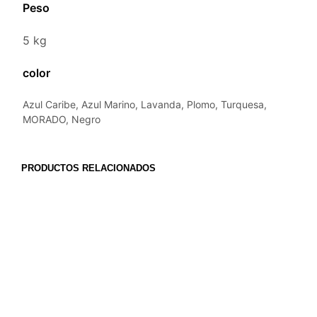
Peso
5 kg
color
Azul Caribe, Azul Marino, Lavanda, Plomo, Turquesa,
MORADO, Negro
PRODUCTOS RELACIONADOS
S/
349.00
AÑADIR AL CARRITO
S/
575.00
AÑADIR AL CARRITO