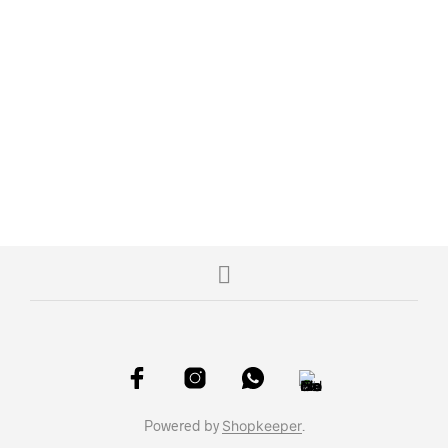
S/
799.00
S/
575.00
AÑADIR AL CARRITO
AÑADIR AL CARRITO
Powered by
Shopkeeper
.