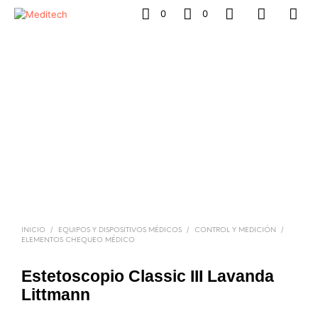
0
0
/
/
/
INICIO
EQUIPOS Y DISPOSITIVOS MÉDICOS
CONTROL Y MEDICIÓN
ELEMENTOS CHEQUEO MÉDICO
Estetoscopio Classic III Lavanda
Littmann