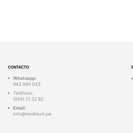
S/
599.00
S/
320.00
AÑADIR AL CARRITO
AÑADIR AL CARRITO
CONTACTO
Whatsapp:
942 094 033
Teléfono:
(054) 21 22 82
Email:
info@meditech.pe