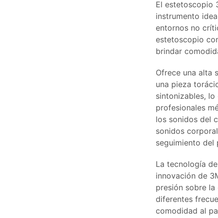
El estetoscopio 
instrumento idea
entornos no crít
estetoscopio co
brindar comodid
Ofrece una alta 
una pieza toráci
sintonizables, l
profesionales mé
los sonidos del 
sonidos corporale
seguimiento del 
La tecnología de
innovación de 3M
presión sobre l
diferentes frecu
comodidad al pa