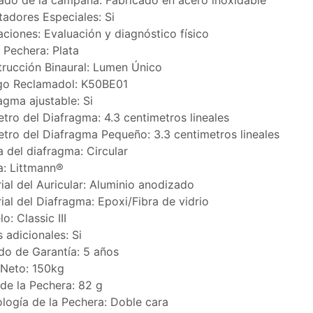
do de la campana: Fabricado en acero inoxidable
adores Especiales: Si
aciones: Evaluación y diagnóstico físico
 Pechera: Plata
rucción Binaural: Lumen Único
go Reclamadol: K50BE01
agma ajustable: Si
tro del Diafragma: 4.3 centimetros lineales
tro del Diafragma Pequeño: 3.3 centimetros lineales
 del diafragma: Circular
: Littmann®
ial del Auricular: Aluminio anodizado
ial del Diafragma: Epoxi/Fibra de vidrio
o: Classic III
s adicionales: Si
do de Garantía: 5 años
Neto: 150kg
de la Pechera: 82 g
logía de la Pechera: Doble cara