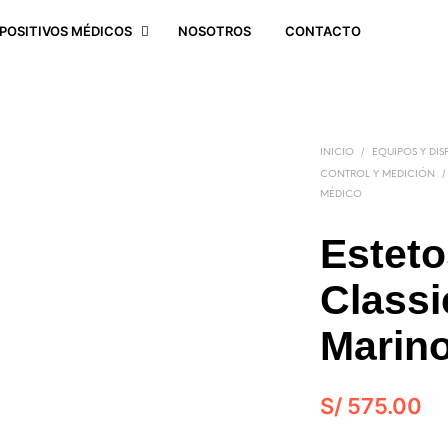
SPOSITIVOS MÉDICOS
NOSOTROS
CONTACTO
/
INICIO
EQUIPOS Y DIS
/
CONTROL Y MEDICIÓN
MÉDICO
Estet
Classic
Marino
S/
575.00