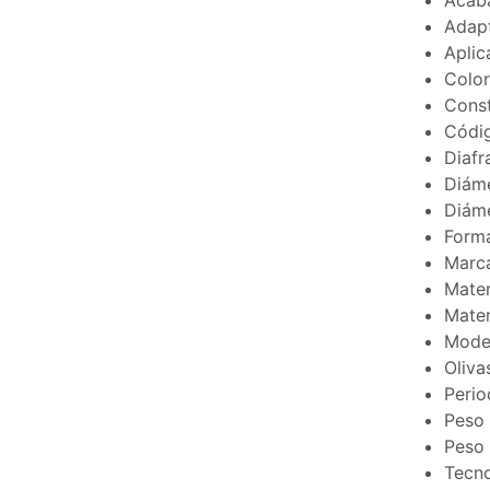
Acaba
Adapt
Aplic
Color
Const
Códi
Diafr
Diáme
Diáme
Forma
Marca
Mater
Mater
Model
Oliva
Perio
Peso 
Peso 
Tecno