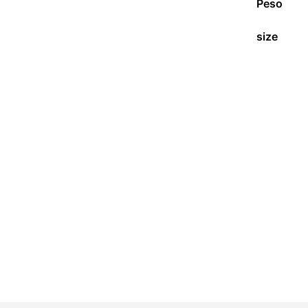
Peso
size
S/
1,365.00
AÑADIR AL CARRITO