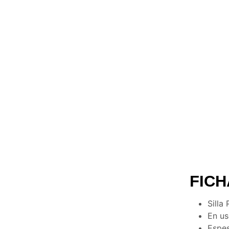
FICH
Silla
En u
Espes