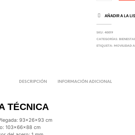
AÑADIR A LA LI
SKU:
40019
CATEGORÍAS:
BIENESTA
ETIQUETA:
MOVILIDAD A
DESCRIPCIÓN
INFORMACIÓN ADICIONAL
A TÉCNICA
 Plegada: 93×26×93 cm
so: 103×66×88 cm
or del acero: 1 mm