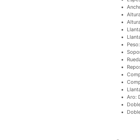
Ancho
Altur
Altur
Llant
Llant
Peso:
Sopor
Rued
Repos
Compa
Compa
Llant
Aro: 
Doble
Doble