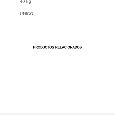
40 kg
UNICO
PRODUCTOS RELACIONADOS
S/
69.00
AÑADIR AL CARRITO
S/
1,599.00
AÑADIR AL CARRITO