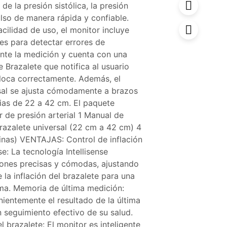
 de la presión sistólica, la presión
ulso de manera rápida y confiable.
cilidad de uso, el monitor incluye
tes para detectar errores de
nte la medición y cuenta con una
e Brazalete que notifica al usuario
loca correctamente. Además, el
rsal se ajusta cómodamente a brazos
ias de 22 a 42 cm. El paquete
r de presión arterial 1 Manual de
Brazalete universal (22 cm a 42 cm) 4
linas) VENTAJAS: Control de inflación
se: La tecnología Intellisense
iones precisas y cómodas, ajustando
la inflación del brazalete para una
ma. Memoria de última medición:
entemente el resultado de la última
 seguimiento efectivo de su salud.
l brazalete: El monitor es inteligente