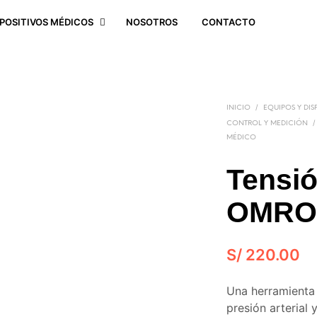
SPOSITIVOS MÉDICOS
NOSOTROS
CONTACTO
/
INICIO
EQUIPOS Y DIS
/
CONTROL Y MEDICIÓN
MÉDICO
Tensi
OMRO
S/
220.00
Una herramienta 
presión arterial 