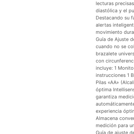
lecturas precisas
diastólica y el p
Destacando su fa
alertas inteligen
movimiento dura
Guía de Ajuste d
cuando no se co
brazalete unive
con circunferenc
incluye: 1 Monito
instrucciones 1 
Pilas «AA» (Alca
óptima Intellisen
garantiza medic
automáticamente 
experiencia ópti
Almacena conveni
medición para un
Guía de ajuste de