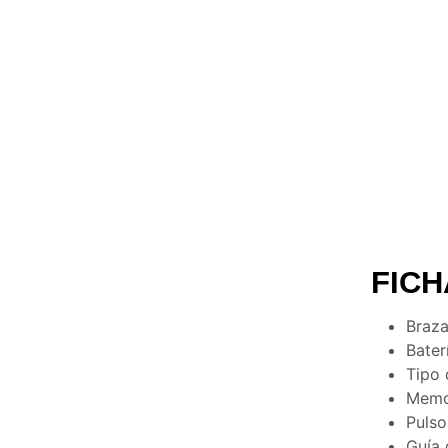
FICH
Braza
Bater
Tipo 
Memo
Pulso
Guía 