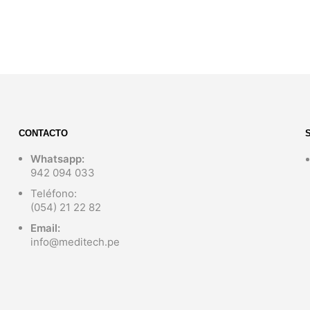
S/
799.00
S/
799.00
AÑADIR AL CARRITO
AÑADIR AL CARRITO
CONTACTO
Whatsapp:
942 094 033
Teléfono:
(054) 21 22 82
Email:
info@meditech.pe