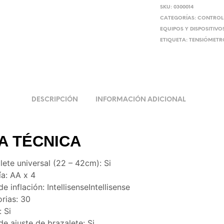
SKU:
0300014
CATEGORÍAS:
CONTROL
EQUIPOS Y DISPOSITIV
ETIQUETA:
TENSIÓMETR
DESCRIPCIÓN
INFORMACIÓN ADICIONAL
A TÉCNICA
lete universal (22 – 42cm): Si
ía: AA x 4
de inflación: IntellisenseIntellisense
rias: 30
: Si
de ajuste de brazalete: Si