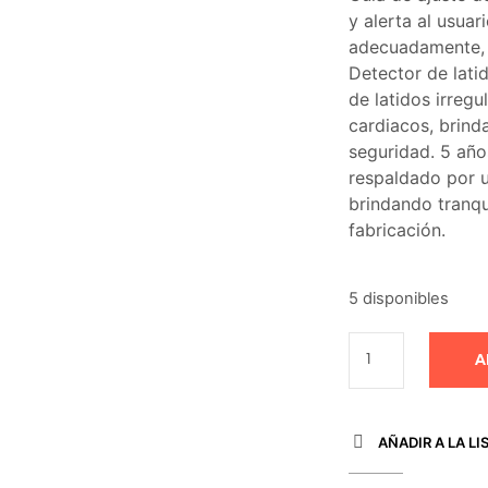
y alerta al usuar
adecuadamente, 
Detector de lati
de latidos irreg
cardiacos, brind
seguridad. 5 año
respaldado por u
brindando tranqu
fabricación.
5 disponibles
A
AÑADIR A LA LI