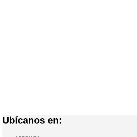
S/
799.00
S/
799.00
Añadir al ca
Añadir al carrito
Ubícanos en: