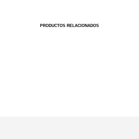
PRODUCTOS RELACIONADOS
S/
599.00
Añadir al carrito
rrito