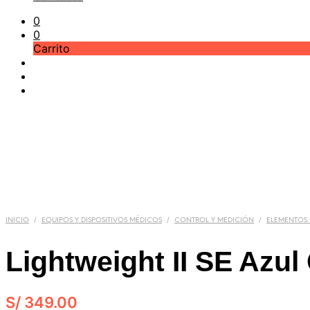
0
0
Carrito
/
/
/
INICIO
EQUIPOS Y DISPOSITIVOS MÉDICOS
CONTROL Y MEDICIÓN
ELEMENTOS
Lightweight II SE Azul
S/
349.00