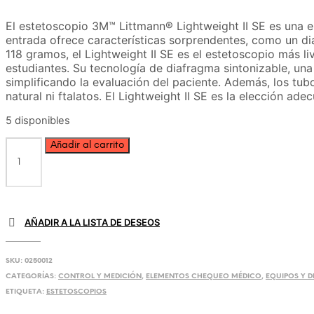
El estetoscopio 3M™ Littmann® Lightweight II SE es una el
entrada ofrece características sorprendentes, como un d
118 gramos, el Lightweight II SE es el estetoscopio más l
estudiantes. Su tecnología de diafragma sintonizable, una
simplificando la evaluación del paciente. Además, los tu
natural ni ftalatos. El Lightweight II SE es la elección
5 disponibles
Lightweight
Añadir al carrito
II
SE
Azul
Caribe
cantidad
AÑADIR A LA LISTA DE DESEOS
SKU:
0250012
CATEGORÍAS:
CONTROL Y MEDICIÓN
,
ELEMENTOS CHEQUEO MÉDICO
,
EQUIPOS Y D
ETIQUETA:
ESTETOSCOPIOS