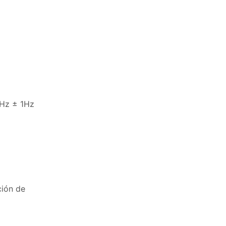
0Hz ± 1Hz
ción de