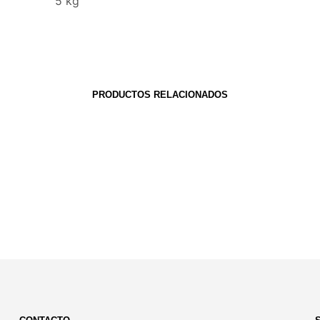
5 kg
PRODUCTOS RELACIONADOS
S/
99.00
S/
2,000.00
AÑADIR AL CARRITO
AÑADIR AL CARRITO