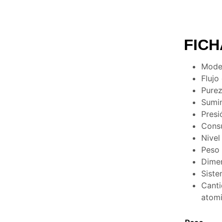
FICH
Mode
Flujo
Purez
Sumin
Presi
Cons
Nivel
Peso 
Dime
Siste
Canti
atomi