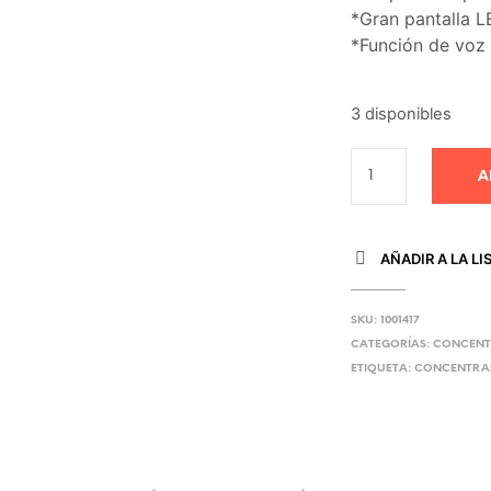
*Gran pantalla L
*Función de voz p
3 disponibles
A
AÑADIR A LA LI
SKU:
1001417
CATEGORÍAS:
CONCENT
ETIQUETA:
CONCENTRA