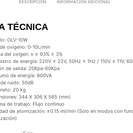
DESCRIPCIÓN
INFORMACIÓN ADICIONAL
A TÉCNICA
lo: OLV-10W
 de oxígeno: 0-10L/min
a del oxígen: o ≥ 93% ± 3%
istro de energía: 220V ± 22V, 50Hz ± 1Hz / 110V ± 11V, 6
ón de salida: 20Kpa-60Kpa
umo de energía: 800VA
 de ruido: 50dB
neto: 20 kg
nsiones: 344 X 306 X 565 (mm)
ma de trabajo: Flujo continuo
dad de atomización: ≥0.15 ml/min (Solo en modos con fun
zación)