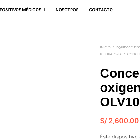
SPOSITIVOS MÉDICOS
NOSOTROS
CONTACTO
/
INICIO
EQUIPOS Y DIS
/
RESPIRATORIA
CONCEN
Conce
oxíge
OLV10
S/
2,600.00
Éste dispositivo