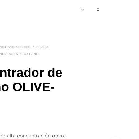
0
0
/
POSITIVOS MÉDICOS
TERAPIA
TRADORES DE OXÍGENO
ntrador de
no OLIVE-
 de alta concentración opera