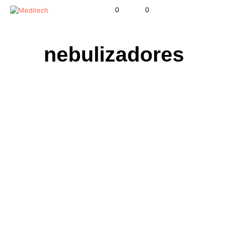
0
0
nebulizadores
S/
225.00
S/
1,400.00
AÑADIR AL CARRITO
AÑADIR AL CARRITO