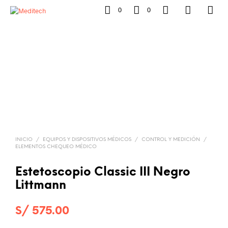
0
0
INICIO
/
EQUIPOS Y DISPOSITIVOS MÉDICOS
/
CONTROL Y MEDICIÓN
/
ELEMENTOS CHEQUEO MÉDICO
Estetoscopio Classic III Negro
Littmann
S/
575.00