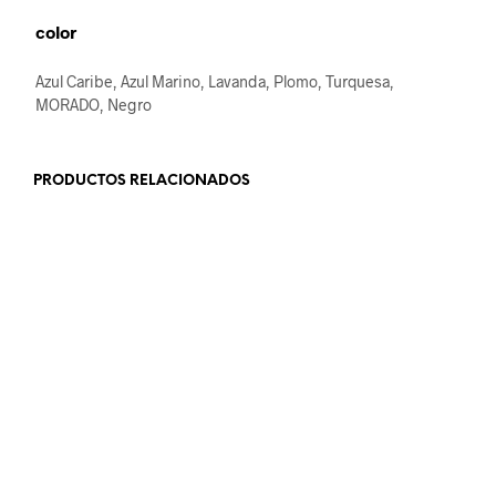
color
Azul Caribe, Azul Marino, Lavanda, Plomo, Turquesa,
MORADO, Negro
PRODUCTOS RELACIONADOS
S/
349.00
AÑADIR AL CARRITO
S/
349.00
AÑADIR AL CARRITO