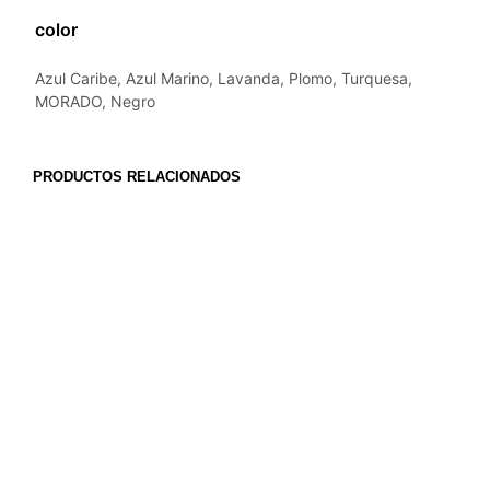
color
Azul Caribe, Azul Marino, Lavanda, Plomo, Turquesa,
MORADO, Negro
PRODUCTOS RELACIONADOS
S/
799.00
S/
349.00
AÑADIR AL CARRITO
AÑADIR AL CARRITO