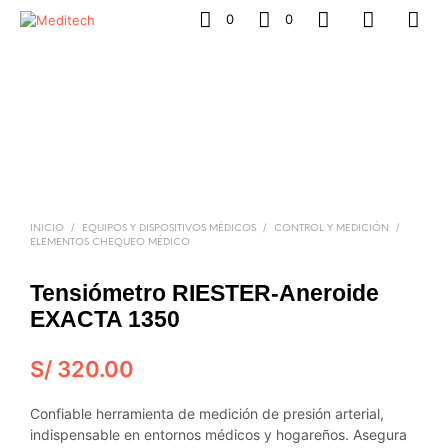
0
0
/
/
/
INICIO
EQUIPOS Y DISPOSITIVOS MÉDICOS
CONTROL Y MEDICIÓN
ELEMENTOS CHEQUEO MÉDICO
Tensiómetro RIESTER-Aneroide
EXACTA 1350
S/
320.00
Confiable herramienta de medición de presión arterial,
indispensable en entornos médicos y hogareños. Asegura