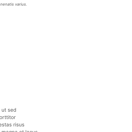
nenatis varius.
 ut sed
rttitor
estas risus