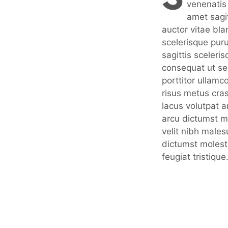
venenatis 
amet sagit
auctor vitae bla
scelerisque puru
sagittis sceler
consequat ut se
porttitor ullamc
risus metus cra
lacus volutpat a
arcu dictumst me
velit nibh males
dictumst moles
feugiat tristique