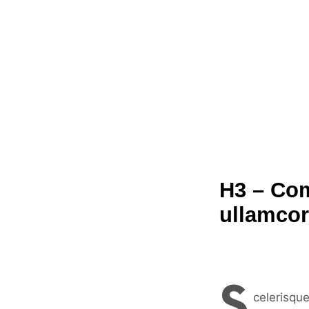
H3 – Co
ullamcor
S
celerisqu