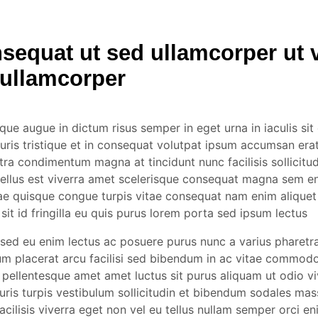
sequat ut sed ullamcorper ut 
r ullamcorper
sque augue in dictum risus semper in eget urna in iaculis sit 
uris tristique et in consequat volutpat ipsum accumsan erat
ra condimentum magna at tincidunt nunc facilisis sollicitu
ellus est viverra amet scelerisque consequat magna sem en
tae quisque congue turpis vitae consequat nam enim aliquet
 sit id fringilla eu quis purus lorem porta sed ipsum lectus
n sed eu enim lectus ac posuere purus nunc a varius pharetr
m placerat arcu facilisi sed bibendum in ac vitae commodo 
pellentesque amet amet luctus sit purus aliquam ut odio vi
uris turpis vestibulum sollicitudin et bibendum sodales mas
facilisis viverra eget non vel eu tellus nullam semper orci e