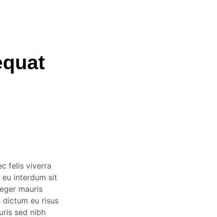
quat
c felis viverra
 eu interdum sit
teger mauris
s dictum eu risus
uris sed nibh