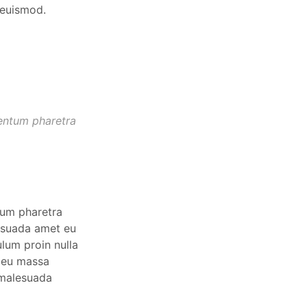
 euismod.
mentum pharetra
tum pharetra
lesuada amet eu
lum proin nulla
 eu massa
 malesuada