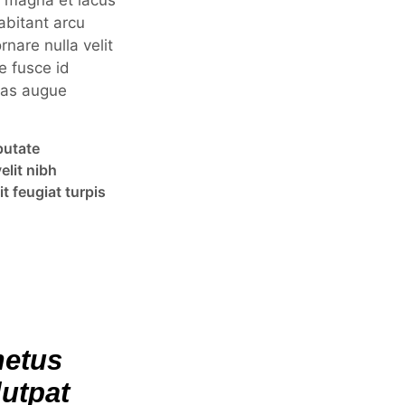
s magna et lacus
abitant arcu
nare nulla velit
e fusce id
nas augue
putate
elit nibh
 feugiat turpis
metus
lutpat