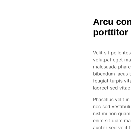
Arcu con
porttito
Velit sit pellente
volutpat eget ma
malesuada pharet
bibendum lacus t
feugiat turpis vi
laoreet sed vitae
Phasellus velit i
nec sed vestibulu
nisl mi non quam 
enim sit diam ma
auctor sed velit 