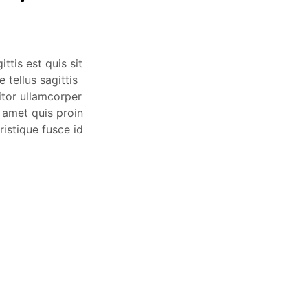
ttis est quis sit
 tellus sagittis
itor ullamcorper
 amet quis proin
ristique fusce id