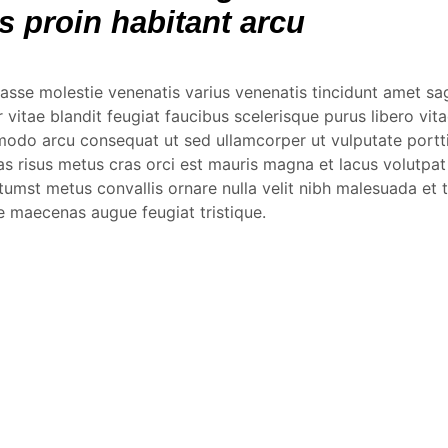
s proin habitant arcu
asse molestie venenatis varius venenatis tincidunt amet sagi
 vitae blandit feugiat faucibus scelerisque purus libero vitae
odo arcu consequat ut sed ullamcorper ut vulputate portt
as risus metus cras orci est mauris magna et lacus volutpat
tumst metus convallis ornare nulla velit nibh malesuada et t
e maecenas augue feugiat tristique.