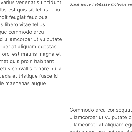
varius venenatis tincidunt
Scelerisque habitasse molestie ve
tis est quis sit tellus odio
ndit feugiat faucibus
s libero vitae tellus
isque commodo arcu
d ullamcorper ut vulputate
orper at aliquam egestas
s orci est mauris magna et
met quis proin habitant
tus convallis ornare nulla
uada et tristique fusce id
tie maecenas augue
.
Commodo arcu consequat
ullamcorper ut vulputate po
ullamcorper at aliquam eg