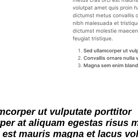
metus cras orci est mauri
volutpat amet quis proin h
dictumst metus convallis or
nibh malesuada et tristiqu
dictumst molestie maece
feugiat tristique.
Sed ullamcorper ut vul
Convallis ornare nulla v
Magna sem enim blandit
mcorper ut vulputate porttitor
per at aliquam egestas risus 
i est mauris magna et lacus vo