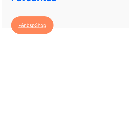
»&nbspShop