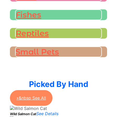
Fishes
Reptiles
Small Pets
Picked By Hand
»&nbsp See All
See Details
Wild Salmon Cat